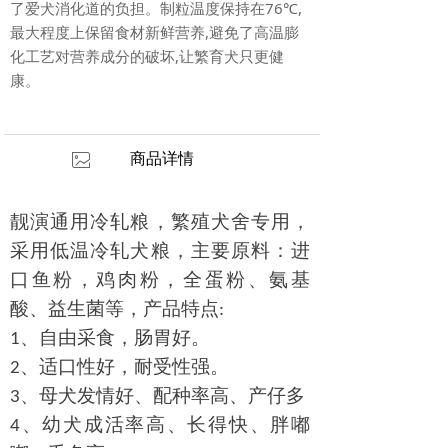
了爱犬消化道的负担。制粒温度保持在76℃,
最大程度上保留食材新鲜营养,避免了高温膨
化工艺对营养成分的破坏,让繁育犬只更健
康。
商品详情
ꂈ
靓演通用冷轧粮，繁殖犬舍专用，
采用低温冷轧犬粮，主要原料：进
口鱼粉，鸡肉粉，全蛋粉、氨基
酸、益生菌等，
产品特点
:
、自由采食，肠胃好。
1
、适口性好，耐受性强。
2
、
母犬
发情好、配种率高、产仔多
3
、幼犬
成活
率
高、长得快、胖嘟
4