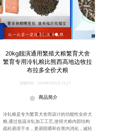
20kg靓演通用繁殖犬粮繁育犬舍
繁育专用冷轧粮比熊西高地边牧拉
布拉多全价犬粮
创建时间：
2024年4月1日
21:27
商品简介
ꁵ
冷轧粮是专为繁育犬舍而设计的功能性全价犬
粮,通过低温冷轧加工工艺,使得犬粮内部结构
疏松易溶于水，更易咀嚼和在胃内消化，减轻