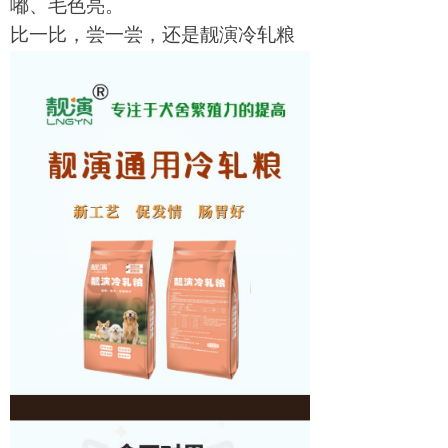
嘟、毛色亮。
比一比，尝一尝，还是靓演冷轧粮